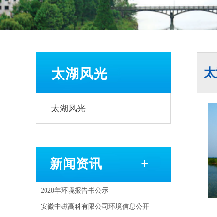
太
太湖风光
太湖风光
+
新闻资讯
2020年环境报告书公示
安徽中磁高科有限公司环境信息公开