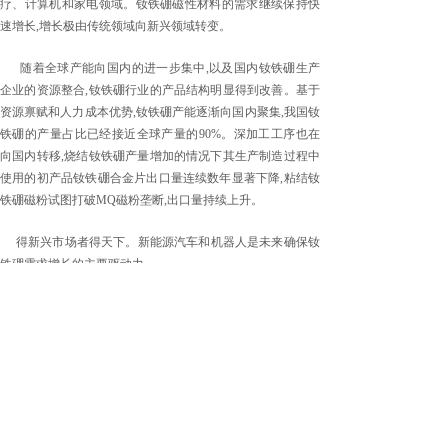
疗、计算机和家电领域。钕铁硼磁性材料的需求继续保持快
速增长,增长极由传统领域向新兴领域转变。
随着全球产能向国内的进一步集中,以及国内钕铁硼生产
企业的资源整合,钕铁硼行业的产品结构明显得到改善。基于
资源禀赋和人力成本优势,钕铁硼产能逐渐向国内聚集,我国钕
铁硼的产量占比已经接近全球产量的90%。深加工工序也在
向国内转移,烧结钕铁硼产量增加的情况下其生产制造过程中
使用的初产品钕铁硼合金片出口量连续数年显著下降,粘结钕
铁硼磁粉试图打破MQ磁粉垄断,出口量持续上升。
得新兴市场者得天下。新能源汽车和机器人是未来确保钕
铁硼需求增长的主要驱动力。
分享到:
上一篇：
4G对电子和磁性材料......
下一篇：
新能源汽车推动稀土永......
安徽中磁高科有限公司 版权所有
地址：安徽省太湖县经济开发区龙山路与海会路交汇